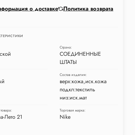
формация о доставке
Политика возврата
КТЕРИСТИКИ
Страна:
ской
СОЕДИНЕННЫЕ
ШТАТЫ
Состав изделия:
ый
верх:кожа,иск.кожа
подкл:текстиль
низ:иск.мат
товара:
Торговая марка:
а-Лето 21
Nike