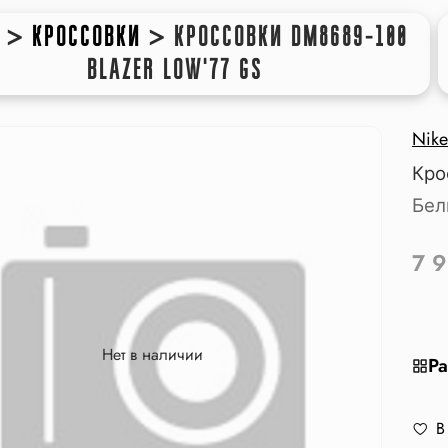
>
КРОССОВКИ
>
КРОССОВКИ DM8689-100
BLAZER LOW'77 GS
Nike
Кро
Бел
7 
Нет в наличии
Ра
В