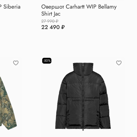
P Siberia
Овершот Carhartt WIP Bellamy
Shirt Jac
27 990 ₽
22 490 ₽
-50%