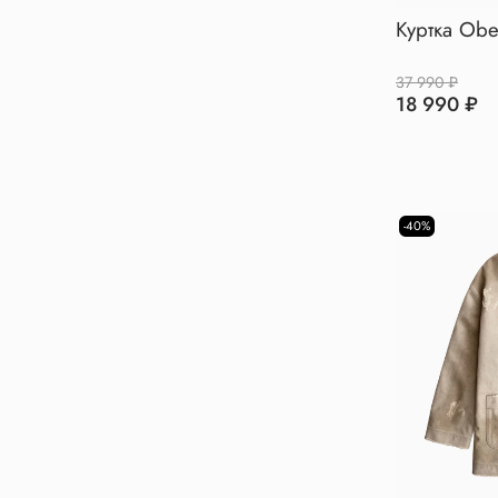
Куртка Obey
37 990 ₽
18 990 ₽
-40%