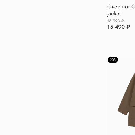
Овершот Ob
Jacket
18 990 ₽
15 490 ₽
-20%