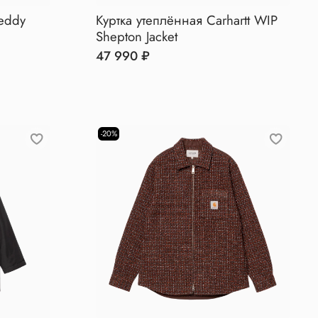
eddy
Куртка утеплённая Carhartt WIP
Shepton Jacket
47 990 ₽
-20%