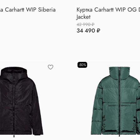
а Carhartt WIP Siberia
Куртка Carhartt WIP OG D
Jacket
42 990 ₽
34 490 ₽
-50%