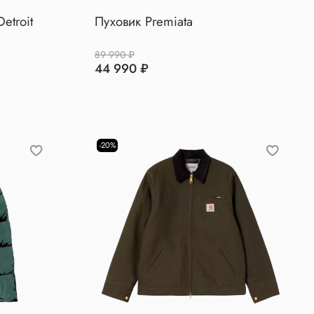
etroit
Пуховик Premiata
89 990 ₽
44 990 ₽
-20%