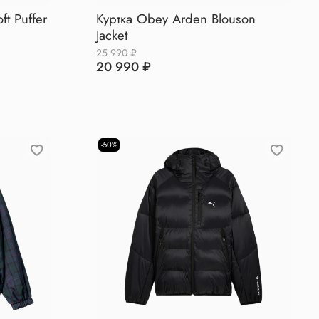
ft Puffer
Куртка Obey Arden Blouson
Jacket
25 990 ₽
20 990 ₽
-50%