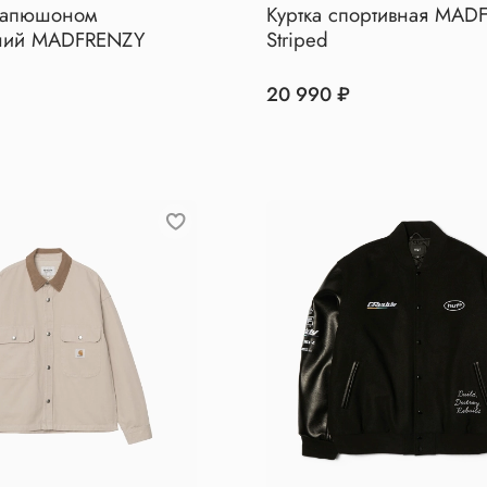
капюшоном
Куртка спортивная MAD
нний MADFRENZY
Striped
20 990 ₽