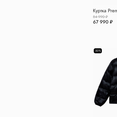
Куртка Prem
84 990 ₽
67 990 ₽
-50%