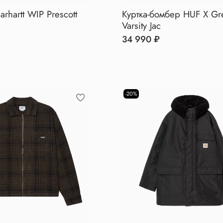
rhartt WIP Prescott
Куртка-бомбер HUF X Gr
Varsity Jac
34 990 ₽
-20%