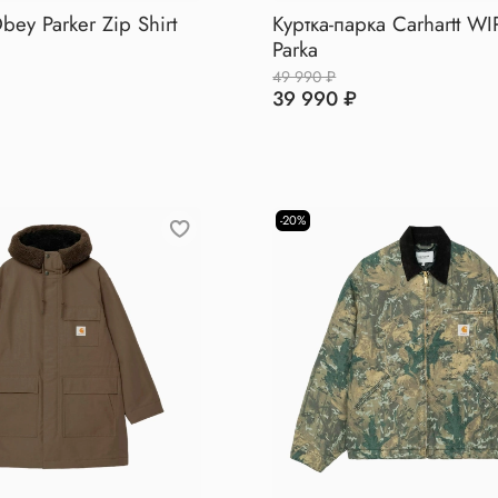
ey Parker Zip Shirt
Куртка-парка Carhartt WI
Parka
49 990 ₽
39 990 ₽
-20%