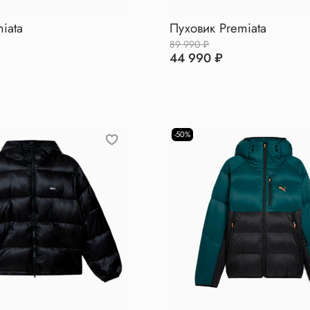
iata
Пуховик Premiata
89 990 ₽
44 990 ₽
-50%