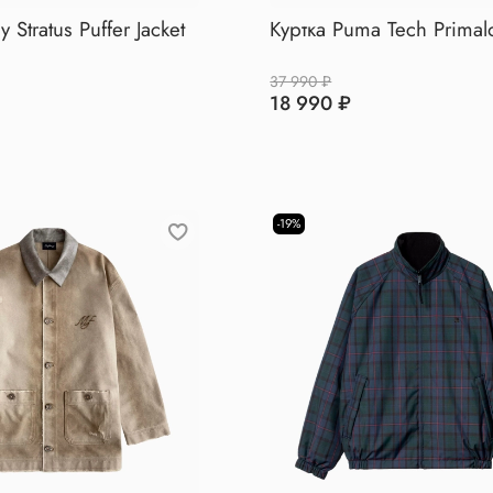
 Stratus Puffer Jacket
Куртка Puma Tech Primalo
37 990 ₽
18 990 ₽
-19%