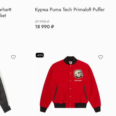
rhartt
Куртка Puma Tech Primaloft Puffer
ket
37 990 ₽
18 990 ₽
-40%