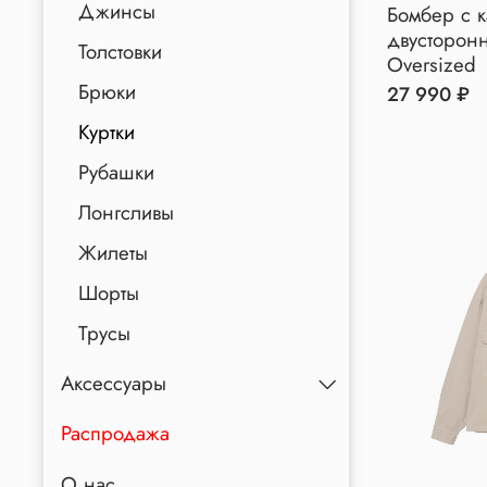
Джинсы
Бомбер с 
двусторо
Толстовки
Oversized
Брюки
27 990 ₽
Куртки
Рубашки
Лонгсливы
Жилеты
Шорты
Трусы
Аксессуары
Распродажа
О нас