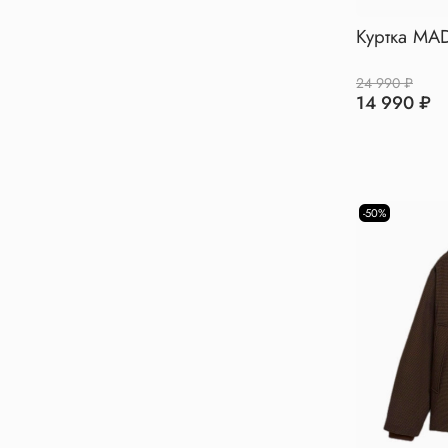
Куртка MA
24 990 ₽
14 990 ₽
-50%