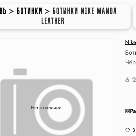
ВЬ
>
БОТИНКИ
>
БОТИНКИ NIKE MANOA
LEATHER
Nike
Бот
Чёр
6 
Нет в наличии
Ра
В