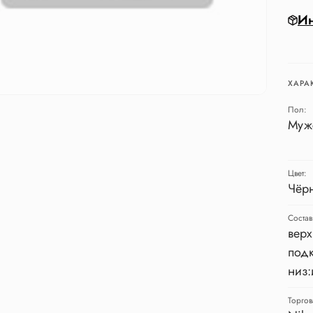
Ин
ХАРА
Пол:
Муж
Цвет:
Чёр
Состав
верх
подк
низ:
Торгов