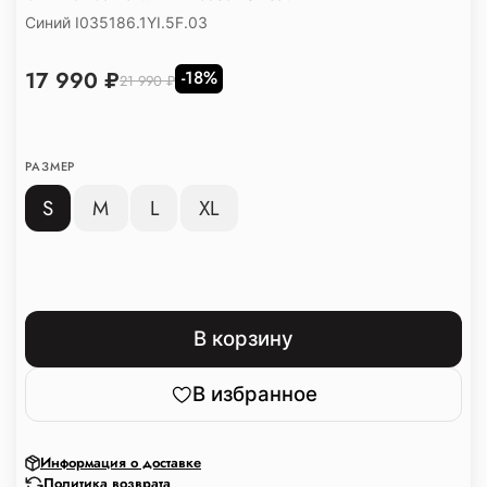
Синий I035186.1YI.5F.03
17 990 ₽
-18%
21 990 ₽
РАЗМЕР
S
M
L
XL
В корзину
В избранное
Информация о доставке
Политика возврата