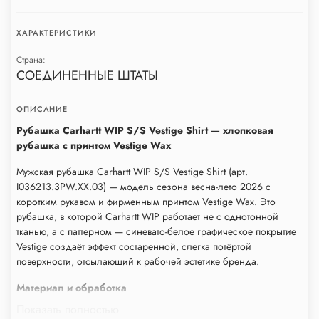
ХАРАКТЕРИСТИКИ
Страна:
СОЕДИНЕННЫЕ ШТАТЫ
ОПИСАНИЕ
Рубашка Carhartt WIP S/S Vestige Shirt — хлопковая
рубашка с принтом Vestige Wax
Мужская рубашка Carhartt WIP S/S Vestige Shirt (арт.
I036213.3PW.XX.03) — модель сезона весна-лето 2026 с
коротким рукавом и фирменным принтом Vestige Wax. Это
рубашка, в которой Carhartt WIP работает не с однотонной
тканью, а с паттерном — синевато-белое графическое покрытие
Vestige создаёт эффект состаренной, слегка потёртой
поверхности, отсылающий к рабочей эстетике бренда.
Материал и обработка
Показать полностью
Изделие выполнено из 100% хлопка — натурального,