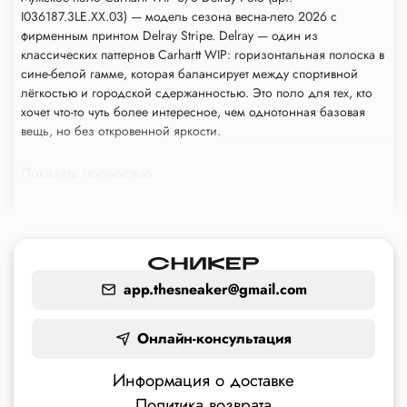
I036187.3LE.XX.03) — модель сезона весна-лето 2026 с
фирменным принтом Delray Stripe. Delray — один из
классических паттернов Carhartt WIP: горизонтальная полоска в
сине-белой гамме, которая балансирует между спортивной
лёгкостью и городской сдержанностью. Это поло для тех, кто
хочет что-то чуть более интересное, чем однотонная базовая
вещь, но без откровенной яркости.
Материал
Показать полностью
Изделие выполнено из 100% хлопка — натурального,
дышащего, комфортного в носке при высоких температурах.
Хлопковое пике, традиционное для поло, держит форму,
хорошо отводит тепло и остаётся опрятным даже после
длительной носки.
app.thesneaker@gmail.com
Дизайн и особенности
Онлайн-консультация
Принт Delray Stripe в сине-белой гамме — свежее и лаконичное
решение, которое придаёт модели курортный, летний характер
Информация о доставке
без потери городской уместности. Классический воротник-
стойка с пуговичной планкой, короткий рукав и прямой крой —
Политика возврата