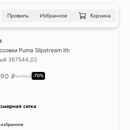
Профиль
Избранное
Корзина
a
ссовки Puma Slipstream lth
ый 387544_02
490 ₽
-70%
14 990 ₽
змерная сетка
 избранное