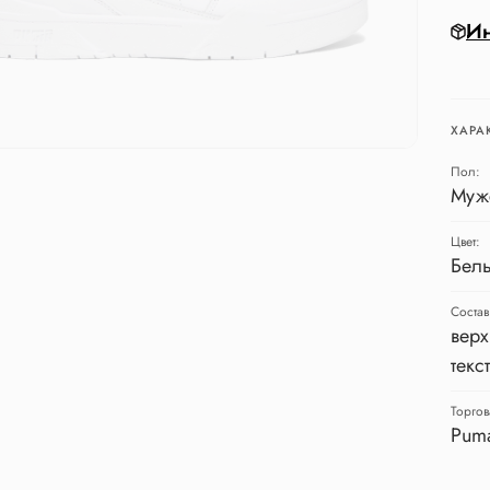
Ин
ХАРА
Пол:
Муж
Цвет:
Бел
Состав
верх
текс
Торгов
Pum