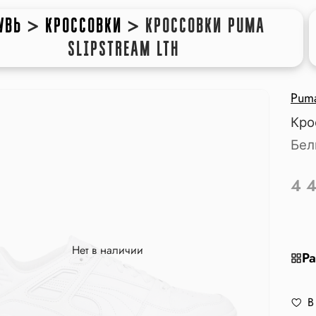
УВЬ
>
КРОССОВКИ
>
КРОССОВКИ PUMA
SLIPSTREAM LTH
Pum
Кро
Бел
4 
Нет в наличии
Ра
В