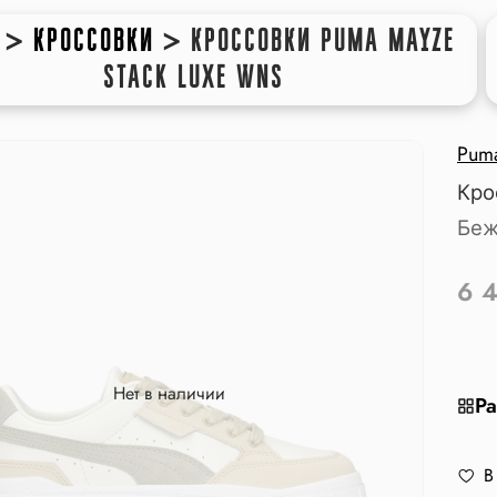
>
КРОССОВКИ
>
КРОССОВКИ PUMA MAYZE
STACK LUXE WNS
Pum
Кро
Беж
6 
Нет в наличии
Ра
В