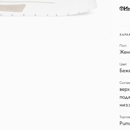
Ин
ХАРА
Пол:
Жен
Цвет:
Беж
Состав
верх
подк
низ:
Торгов
Pum