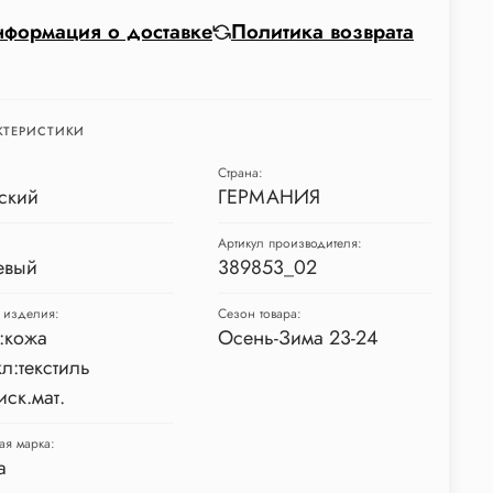
формация о доставке
Политика возврата
КТЕРИСТИКИ
Страна:
ский
ГЕРМАНИЯ
Артикул производителя:
евый
389853_02
 изделия:
Сезон товара:
:кожа
Осень-Зима 23-24
л:текстиль
иск.мат.
ая марка:
a