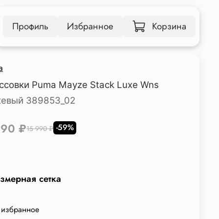
Профиль
Избранное
Корзина
a
ссовки Puma Mayze Stack Luxe Wns
евый 389853_02
490 ₽
-59%
15 990 ₽
змерная сетка
 избранное