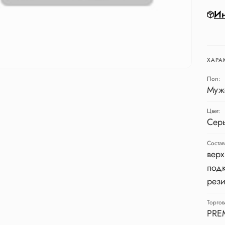
Ин
ХАРА
Пол:
Муж
Цвет:
Сер
Состав
верх
подк
рези
Торгов
PRE