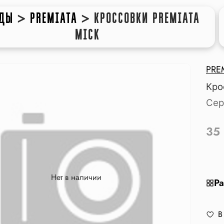
НДЫ
>
PREMIATA
>
КРОССОВКИ PREMIATA
MICK
PRE
Кро
Сер
35
Нет в наличии
Ра
В