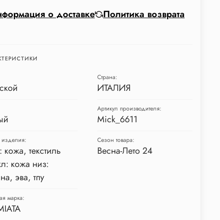
формация о доставке
Политика возврата
КТЕРИСТИКИ
Страна:
ской
ИТАЛИЯ
Артикул производителя:
ый
Mick_6611
 изделия:
Сезон товара:
: кожа, текстиль
Весна-Лето 24
л: кожа низ:
на, эва, тпу
ая марка:
MIATA