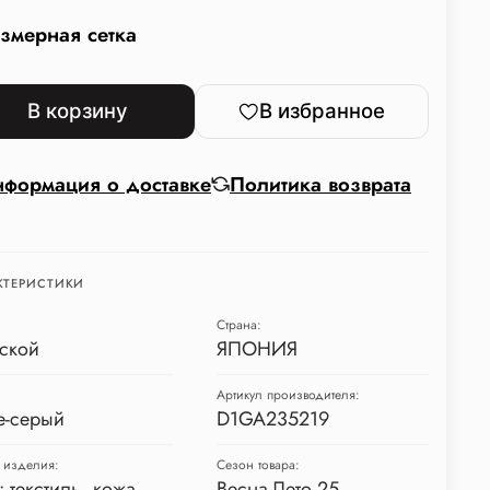
змерная сетка
В корзину
В избранное
формация о доставке
Политика возврата
КТЕРИСТИКИ
Страна:
ской
ЯПОНИЯ
Артикул производителя:
е-серый
D1GA235219
 изделия:
Сезон товара:
: текстиль, кожа
Весна-Лето 25