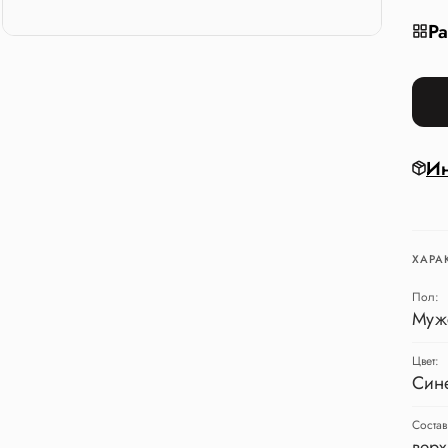
Ра
Ин
ХАРА
Пол:
Муж
Цвет:
Син
Состав
верх