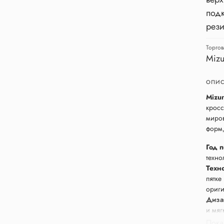
подк
рез
Торгов
Miz
ОПИС
Mizu
кросс
миров
форм,
Год 
техно
Техн
пятке
ориги
Диза
и мяг
Инте
Пока