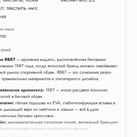
л: текстиль низ:
ина
ая марка:
uno
АНИЕ
no RB87
— архивная модель, вдохновлённая беговыми
овками 1987 года, когда японский бренд активно завоёвывал
ой рынок спортивной обуви. RB87 — это сочетание ретро-
 премиальных материалов и утилитарного дизайна.
появления оригинала:
1987 — эпоха расцвета японских
логий в беговой обуви.
ологии:
лёгкая подошва из EVA, стабилизирующая вставка в
 и дышащий верх из нейлона и замши — всё в духе
нальных беговых кроссовок.
йн:
минималистичная силуэтная линия, винтажный брендинг
кие тона делают модель актуальной и сегодня.
ресный факт:
название RB87 расшифровывается как "Running
зать полностью