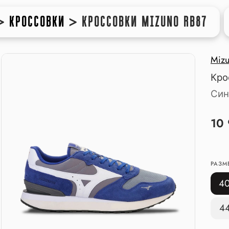
>
КРОССОВКИ
>
КРОССОВКИ MIZUNO RB87
Miz
Кро
Син
10
РАЗМ
4
4