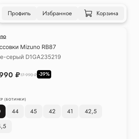
Профиль
Избранное
Корзина
uno
ссовки Mizuno RB87
е-серый D1GA235219
 990 ₽
-39%
17 990 ₽
ЕР (БОТИНКИ)
0
44
45
42
41
42,5
4,5