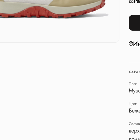
Ра
Ин
ХАРА
Пол:
Муж
Цвет:
Беж
Состав
верх
подк