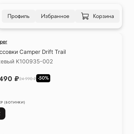
Профиль
Избранное
Корзина
per
ссовки Camper Drift Trail
евый K100935-002
 490 ₽
-50%
24 990 ₽
ЕР (БОТИНКИ)
2