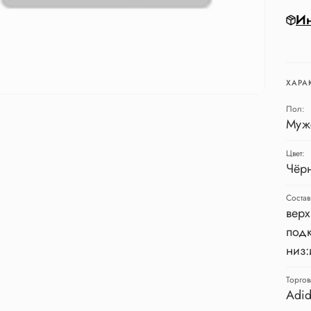
Ин
ХАРА
Пол:
Муж
Цвет:
Чёр
Состав
верх
подк
низ:
Торгов
Adid