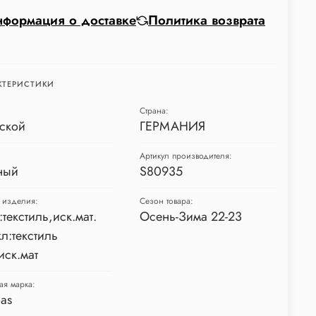
формация о доставке
Политика возврата
КТЕРИСТИКИ
Страна:
ской
ГЕРМАНИЯ
Артикул производителя:
ный
S80935
 изделия:
Сезон товара:
:текстиль,иск.мат.
Осень-Зима 22-23
л:текстиль
иск.мат
ая марка:
as