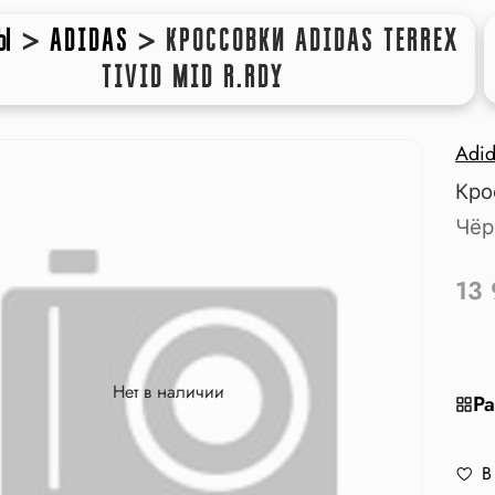
Ы
>
ADIDAS
>
КРОССОВКИ ADIDAS TERREX
TIVID MID R.RDY
Adid
Кро
Чёр
13
Нет в наличии
Ра
В