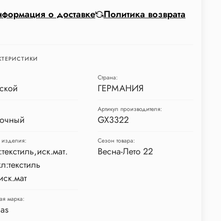
формация о доставке
Политика возврата
КТЕРИСТИКИ
Страна:
ской
ГЕРМАНИЯ
Артикул производителя:
очный
GX3322
 изделия:
Сезон товара:
:текстиль,иск.мат.
Весна-Лето 22
л:текстиль
иск.мат
ая марка:
as