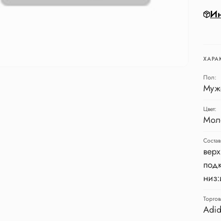
Ин
ХАРА
Пол:
Муж
Цвет:
Мол
Состав
верх
подк
низ:
Торгов
Adid