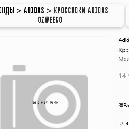
ЕНДЫ
>
ADIDAS
>
КРОССОВКИ ADIDAS
OZWEEGO
Adid
Кро
Мол
14
Нет в наличии
Ра
В