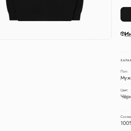
Ин
ХАРА
Пол:
Муж
Цвет:
Чёр
Состав
100