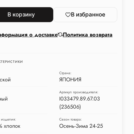
В корзину
В избранное
формация о доставке
Политика возврата
КТЕРИСТИКИ
Страна:
ской
ЯПОНИЯ
Артикул производителя:
ный
I033479.89.67.03
(236506)
 изделия:
Сезон товара:
% хлопок
Осень-Зима 24-25