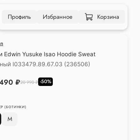
Профиль
Избранное
Корзина
in
и Edwin Yusuke Isao Hoodie Sweat
ный I033479.89.67.03 (236506)
 490 ₽
-50%
20 990 ₽
ЕР (БОТИНКИ)
M