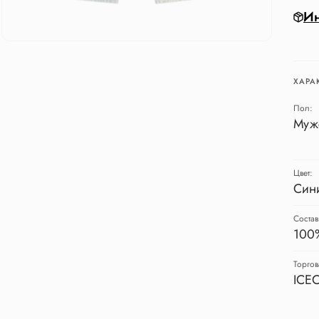
Ин
ХАРА
Пол:
Муж
Цвет:
Син
Состав
100
Торгов
ICE