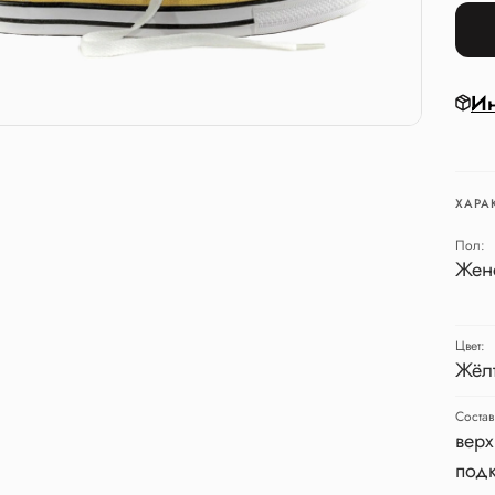
Ин
ХАРА
Пол:
Жен
Цвет:
Жёл
Состав
верх
подк