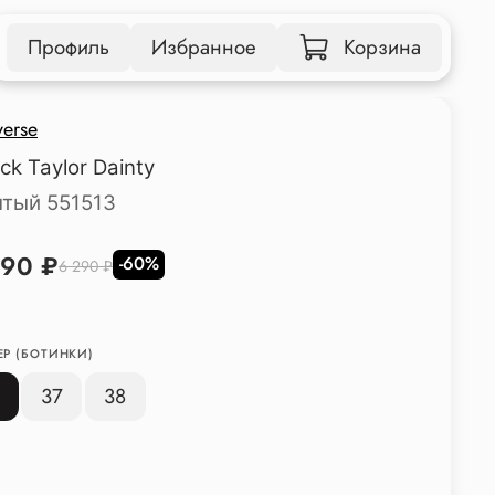
Профиль
Избранное
Корзина
erse
ck Taylor Dainty
тый 551513
490 ₽
-60%
6 290 ₽
ЕР (БОТИНКИ)
6
37
38