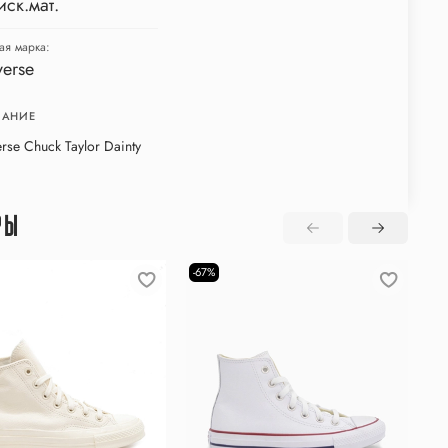
иск.мат.
ая марка:
erse
АНИЕ
rse Chuck Taylor Dainty
РЫ
-67%
-5