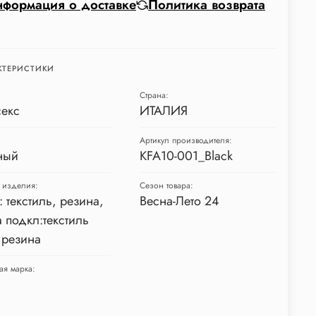
формация о доставке
Политика возврата
КТЕРИСТИКИ
Страна:
секс
ИТАЛИЯ
Артикул производителя:
ный
KFA10-001_Black
 изделия:
Сезон товара:
: текстиль, резина,
Весна-Лето 24
 подкл:текстиль
 резина
ая марка: