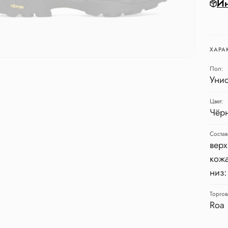
Ин
ХАРА
Пол:
Уни
Цвет:
Чёр
Состав
верх
кожа
низ:
Торгов
Roa