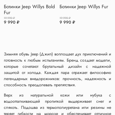
Ботинки Jeep Willys Bold
Ботинки Jeep Willys Fur
Fur
19 990 ₽
19 990 ₽
9 990 ₽
9 990 ₽
Зимняя обувь Jeep (Джип) воплощает дух приключений и
готовность к любым испытаниям. Бренд создает модели,
которые сочетают брутальный дизайн с надежной
защитой от холода. Каждая пара отражает философию
легендарных внедорожников: прочность, надежность и
способность преодолевать препятствия.
Верх из натуральной кожи или нубука с
водоотталкивающей пропиткой выдерживает снег и
слякоть. Подошва из термополиуретана или резины не
теряет гибкости на морозе и обеспечивает отличное