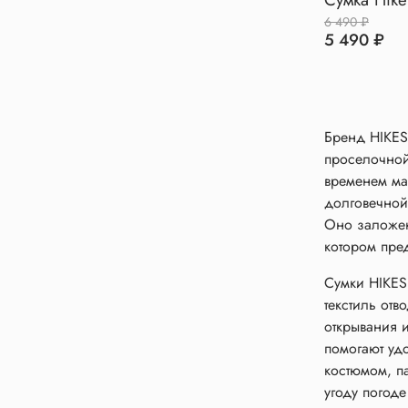
6 490 ₽
5 490 ₽
Бренд HIKES 
проселочной
временем ма
долговечной
Оно заложен
котором пре
Сумки HIKES
текстиль отв
открывания 
помогают уд
костюмом, па
угоду погоде