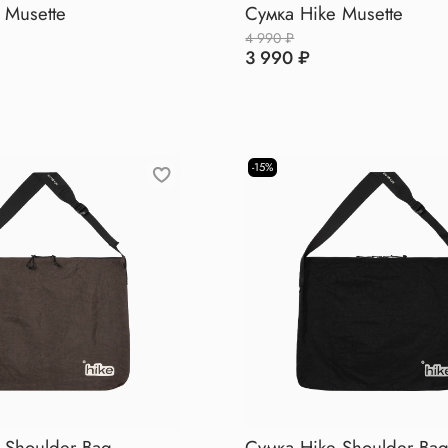
 Musette
Сумка Hike Musette
4 990 ₽
3 990 ₽
-15%
 Shoulder Bag
Сумка Hike Shoulder Ba