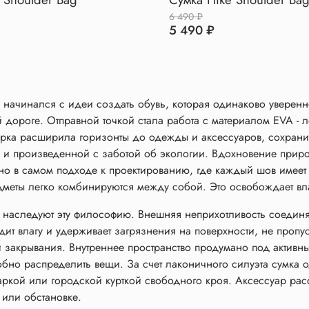
6 490 ₽
5 490 ₽
начинался с идеи создать обувь, которая одинаково уверенно
 дороге. Отправной точкой стала работа с материалом EVA - л
рка расширила горизонты до одежды и аксессуаров, сохрани
 и произведенной с заботой об экологии. Вдохновение приро
о в самом подходе к проектированию, где каждый шов имеет 
дметы легко комбинируются между собой. Это освобождает вл
 наследуют эту философию. Внешняя неприхотливость соединя
одит влагу и удерживает загрязнения на поверхности, не пропу
и закрывания. Внутреннее пространство продумано под актив
обно распределить вещи. За счет лаконичного силуэта сумка о
ркой или городской курткой свободного кроя. Аксессуар рассч
 или обстановке.