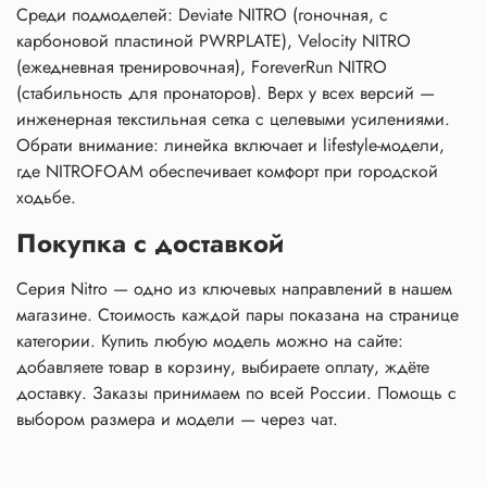
Среди подмоделей: Deviate NITRO (гоночная, с
карбоновой пластиной PWRPLATE), Velocity NITRO
(ежедневная тренировочная), ForeverRun NITRO
(стабильность для пронаторов). Верх у всех версий —
инженерная
текстильная
сетка с целевыми усилениями.
Обрати внимание: линейка включает и lifestyle-модели,
где NITROFOAM обеспечивает комфорт при городской
ходьбе.
Покупка с доставкой
Серия Nitro — одно из ключевых направлений в нашем
магазине
.
Стоимость
каждой пары
показана
на странице
категории
.
Купить
любую модель можно на
сайте
:
добавляете
товар
в корзину, выбираете
оплату
, ждёте
доставку.
Заказы
принимаем по всей
России
.
Помощь
с
выбором размера и модели — через чат.