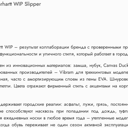
hartt WIP Slipper
rtt WIP – результат коллаборации бренда с проверенными пр
функциональности и уличного стиля, который работает в горо
ен из инновационных материалов: замша, нубук, Canvas Duc
ованных производителей – Vibram для треккинговых моделе
мная, часто с амортизирующим слоем из пены EVA. Шнуровк
 петли. Цвета отражают фирменный стиль с акцентами на кор
ыдерживает городские реалии: асфальт, лужи, грязь, постоя
не способствуют насквозь при попадании под дождь, туфл
я ежедневных носки в любое время года – утепленные модел
когда обувь переживает не один сезон активной эксплуатац