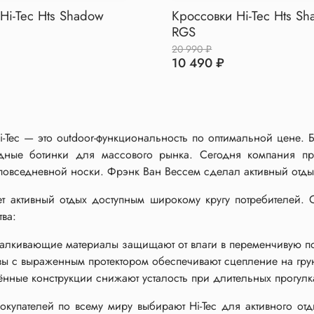
Hi-Tec Hts Shadow
Кроссовки Hi-Tec Hts Sh
RGS
20 990 ₽
10 490 ₽
i-Tec — это outdoor-функциональность по оптимальной цене.
дные ботинки для массового рынка. Сегодня компания пр
 повседневной носки. Фрэнк Ван Вессем сделал активный отд
т активный отдых доступным широкому кругу потребителей. 
тва:
талкивающие материалы защищают от влаги в переменчивую по
ы с выраженным протектором обеспечивают сцепление на грун
ённые конструкции снижают усталость при длительных прогулк
купателей по всему миру выбирают Hi-Tec для активного отды