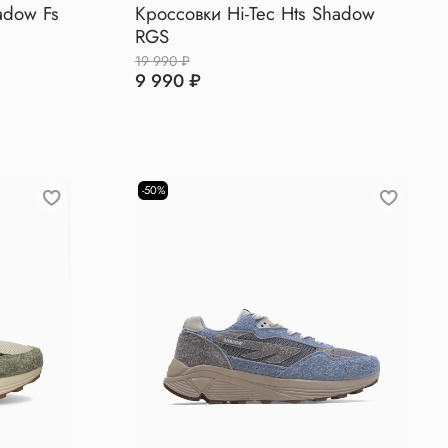
adow Fs
Кроссовки Hi-Tec Hts Shadow
RGS
19 990 ₽
9 990 ₽
-50%