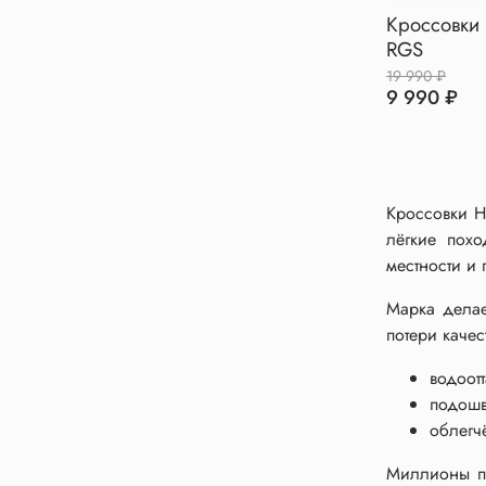
Кроссовки 
RGS
19 990 ₽
9 990 ₽
Кроссовки H
лёгкие похо
местности и
Марка делае
потери качес
водоот
подошв
облегч
Миллионы по