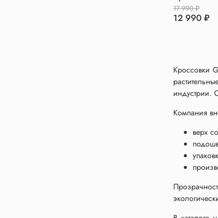
17 990 ₽
12 990 ₽
Кроссовки G
растительны
индустрии. 
Компания вне
верх с
подошв
упаков
произв
Прозрачност
экологическ
В каталоге 