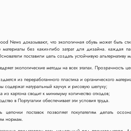
ood News доказывают, что экологичная обувь может быть ст
е материалы без каких-либо затрат для дизайна. каждая 
Основатели поставили цель создать устойчивую альтернативу 
дряет экологические методы на всех этапах. Прозрачность цеп
оздается из переработанного пластика и органического матери
ы содержат натуральный каучук и рисовую шелуху;
ка из картона сводит к минимуму количество отходов;
одство в Португалии обеспечивает эти условия труда.
ь цепочки поставок позволяет покупателям делать осозн
им нормам.
магазина представлен весь модельный ряд производителя. 