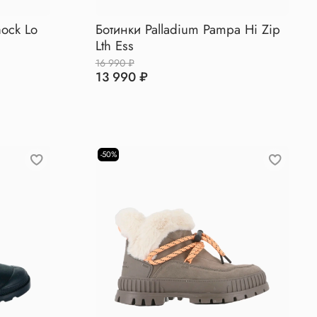
hock Lo
Ботинки Palladium Pampa Hi Zip
Lth Ess
16 990 ₽
13 990 ₽
-50%