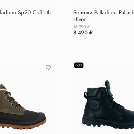
lladium Sp20 Cuff Lth
Ботинки Palladium Pallas
Hiver
16 990 ₽
8 490 ₽
-50%