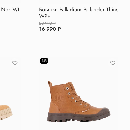
y Nbk WL
Ботинки Palladium Pallarider Thins
WP+
23 990 ₽
16 990 ₽
-18%