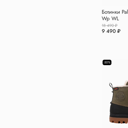
Ботинки Pa
Wp WL
18 490 ₽
9 490 ₽
-50%