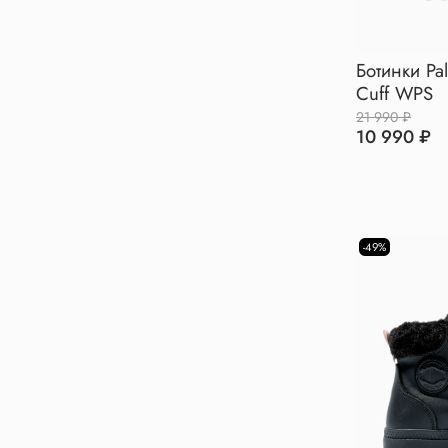
Ботинки Pa
Cuff WPS
21 990 ₽
10 990 ₽
-49%