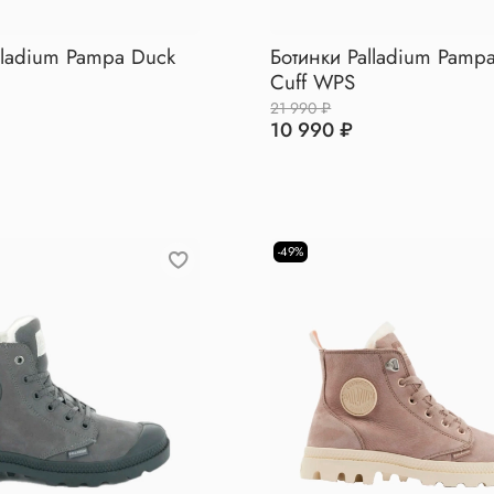
lladium Pampa Duck
Ботинки Palladium Pampa
Cuff WPS
21 990 ₽
10 990 ₽
-49%