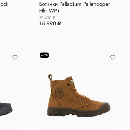
hock
Ботинки Palladium Pallatrooper
Hkr WP+
19 490 ₽
15 990 ₽
-49%