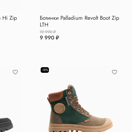
 Hi Zip
Ботинки Palladium Revolt Boot Zip
LTH
19 990 ₽
9 990 ₽
-18%