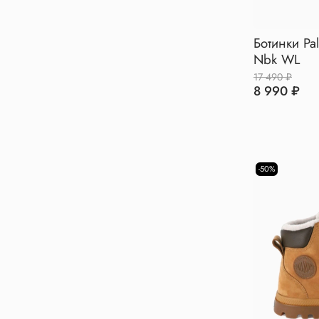
Ботинки Pa
Nbk WL
17 490 ₽
8 990 ₽
-50%