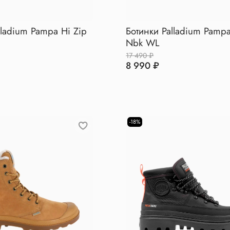
lladium Pampa Hi Zip
Ботинки Palladium Pampa
Nbk WL
17 490 ₽
8 990 ₽
-18%