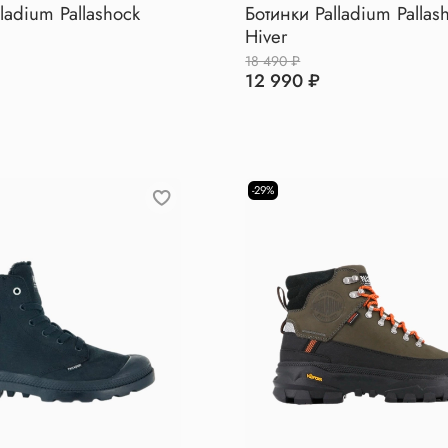
ladium Pallashock
Ботинки Palladium Pallas
Hiver
18 490 ₽
12 990 ₽
-29%