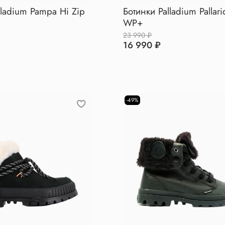
lladium Pampa Hi Zip
Ботинки Palladium Pallari
WP+
23 990 ₽
16 990 ₽
-49%