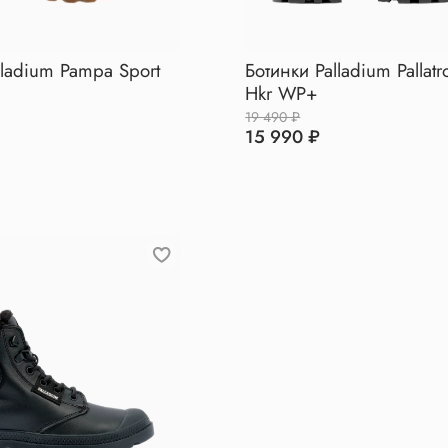
lladium Pampa Sport
Ботинки Palladium Pallat
Hkr WP+
19 490 ₽
15 990 ₽