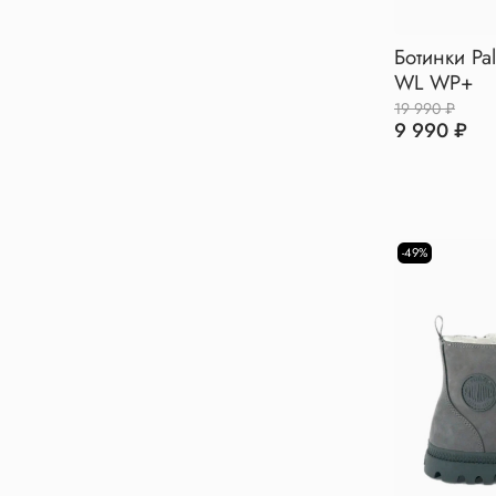
Ботинки Pa
WL WP+
19 990 ₽
9 990 ₽
-49%