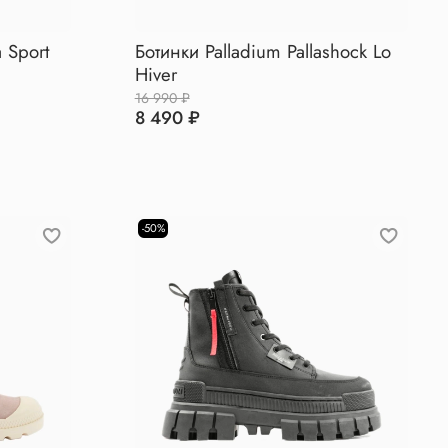
 Sport
Ботинки Palladium Pallashock Lo
Hiver
16 990 ₽
8 490 ₽
-50%