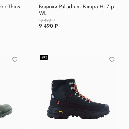
der Thins
Ботинки Palladium Pampa Hi Zip
WL
18 490 ₽
9 490 ₽
-29%