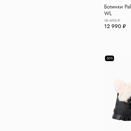
Ботинки Pa
WL
18 490 ₽
12 990 ₽
-50%